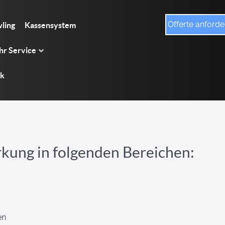
Offerte anforde
ling
Kassensystem
r Service
sk
rkung in folgenden Bereichen:
en